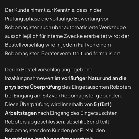
Der Kunde nimmt zur Kenntnis, dass in der
Prüfungsphase die vorläufige Bewertung von
Robomagister auch über automatisierte Werkzeuge
ausschließlich für interne Zwecke erarbeitet wird; der
Bestellvorschlag wird in jedem Fall von einem
Robomagister-Berater vermittelt und formalisiert.
Der im Bestellvorschlag angegebene
Inzahlungnahmewert
ist vorläufiger Natur und an die
physische Überprüfung
des Eingetauschten Roboters
bei Eingang am Sitz von Robomagister gebunden.
Diese Überprüfung wird innerhalb von
5 (fünf)
Arbeitstagen
nach Eingang des Eingetauschten
Roboters abgeschlossen; abschließend teilt
Robomagister dem Kunden per E-Mail den
bestätigten Inzahlungnahmewert
mit.