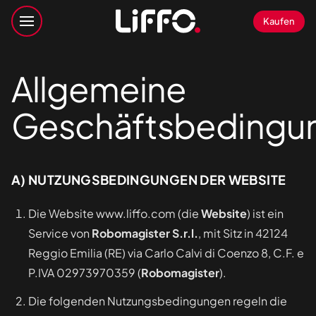
Kaufen
Allgemeine
Geschäftsbedingu
A) NUTZUNGSBEDINGUNGEN DER WEBSITE
Die Website www.liffo.com (die
Website
) ist ein
Service von
Robomagister S.r.l.
, mit Sitz in 42124
Reggio Emilia (RE) via Carlo Calvi di Coenzo 8, C.F. e
P.IVA 02973970359 (
Robomagister
).
Die folgenden Nutzungsbedingungen regeln die