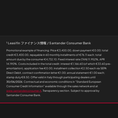
¹
Leasifin ファイナンス情報 / Santander Consumer Bank
Promotional example of financing: Price €3,400.00, down payment €0.00; total
credit €3,400.00, repayable in 60 monthly installments of €76.11 each; total
amount due by the consumer €4,732.10. Fixed interest rate (TAN) 11.952%, APR
14.190%. Costs included in the total credit: interest €1,166.60 (of which €33.60 pre-
amortization), application fee €0.00, installment collection €2.50 each via SEPA
Direct Debit, contract confirmation letter €1.00; annual statement €1.00 each;
stamp duty €8.50. Offer valid in Italy through participating dealers until
30/06/2026
. Contractual and economic conditions in "Standard European
Consumer Credit Information" available through the sales network and at
www.santanderconsumer.it
, Transparency section. Subject to approval by
Santander Consumer Bank.