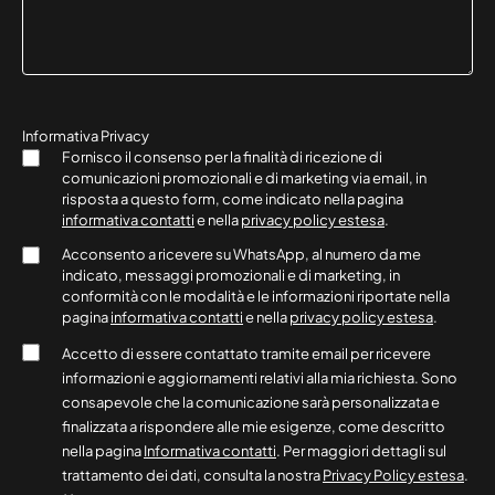
Informativa Privacy
Fornisco il consenso per la finalità di ricezione di
comunicazioni promozionali e di marketing via email, in
risposta a questo form, come indicato nella pagina
informativa contatti
e nella
privacy policy estesa
.
Acconsento a ricevere su WhatsApp, al numero da me
indicato, messaggi promozionali e di marketing, in
conformità con le modalità e le informazioni riportate nella
pagina
informativa contatti
e nella
privacy policy estesa
.
Accetto di essere contattato tramite email per ricevere
informazioni e aggiornamenti relativi alla mia richiesta. Sono
consapevole che la comunicazione sarà personalizzata e
finalizzata a rispondere alle mie esigenze, come descritto
nella pagina
Informativa contatti
. Per maggiori dettagli sul
trattamento dei dati, consulta la nostra
Privacy Policy estesa
.