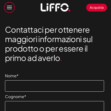
Acquista
Contattaci per ottenere
maggiori informazioni sul
prodotto o per essere il
primo ad averlo
.
Nome
*
Cognome
*