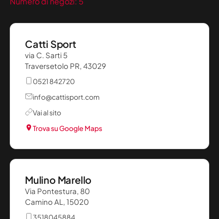
Numero di negozi:
5
Catti Sport
via C. Sarti 5
Traversetolo PR, 43029
0521 842720
info@cattisport.com
Vai al sito
Trova su Google Maps
Mulino Marello
Via Pontestura, 80
Camino AL, 15020
3518045884