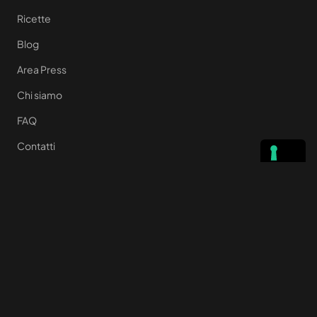
Ricette
Blog
Area Press
Chi siamo
FAQ
Contatti
LINK UTILI
Privacy Policy
Cookie policy
Termini e Condizioni