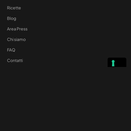
Ricette
Blog
Area Press
Chi siamo
FAQ
Contatti
LINK UTILI
Privacy Policy
Cookie policy
Termini e Condizioni